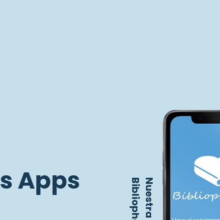
s Apps
Bibliophagous